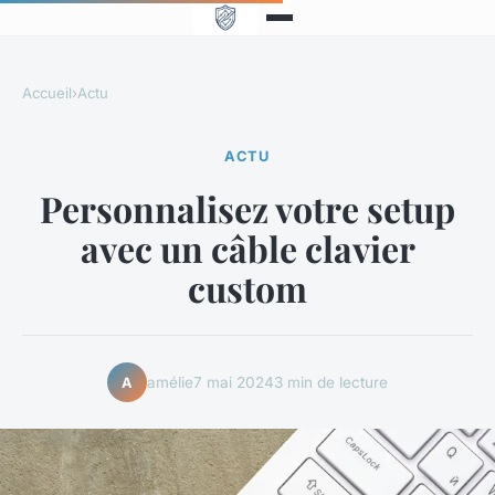
Accueil
›
Actu
ACTU
Personnalisez votre setup
avec un câble clavier
custom
amélie
7 mai 2024
3 min de lecture
A