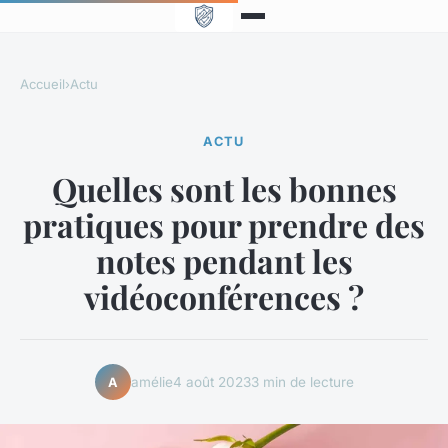
Accueil
›
Actu
ACTU
Quelles sont les bonnes
pratiques pour prendre des
notes pendant les
vidéoconférences ?
amélie
4 août 2023
3 min de lecture
A